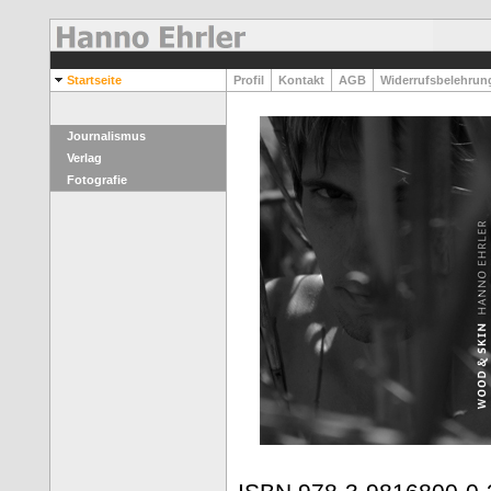
Startseite
Profil
Kontakt
AGB
Widerrufsbelehru
Journalismus
Verlag
Fotografie